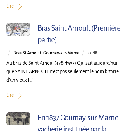
Lire
Bras Saint Arnoult (Première
partie)
Bras St Arnoult
,
Gournay-sur-Marne
0
Au bras de Saint Arnoul (478-†535) Qui sait aujourd’hui
que SAINT ARNOULT n’est pas seulement le nom bizarre
d’un vieux […]
Lire
En 1837 Gournay-sur-Marne
vacherie instituée par la