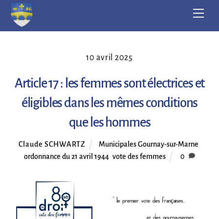
Skip
Men
to
content
10 avril 2025
Article 17 : les femmes sont électrices et
éligibles dans les mêmes conditions
que les hommes
Claude SCHWARTZ
Municipales Gournay-sur-Marne
,
ordonnance du 21 avril 1944
,
vote des femmes
0