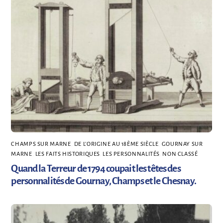
CHAMPS SUR MARNE
,
DE L’ORIGINE AU 18ÈME SIÈCLE
,
GOURNAY SUR
MARNE
,
LES FAITS HISTORIQUES
,
LES PERSONNALITÉS
,
NON CLASSÉ
Quand la Terreur de 1794 coupait les têtes des
personnalités de Gournay, Champs et le Chesnay.