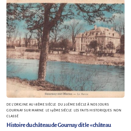
DE L’ORIGINE AU 18ÈME SIÈCLE
,
DU 20ÈME SIÈCLE À NOS JOURS
,
GOURNAY SUR MARNE
,
LE 19ÈME SIÈCLE
,
LES FAITS HISTORIQUES
,
NON
CLASSÉ
Histoire du château de Gournay dit le « château