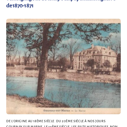
de 1870-1871
DE L’ORIGINE AU 18ÈME SIÈCLE
,
DU 20ÈME SIÈCLE À NOS JOURS
,
GOURNAY SUR MARNE
,
LE 19ÈME SIÈCLE
,
LES FAITS HISTORIQUES
,
NON