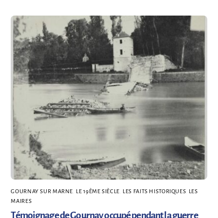
GOURNAY SUR MARNE
,
LE 19ÈME SIÈCLE
,
LES FAITS HISTORIQUES
,
LES
MAIRES
Témoignage de Gournay occupé pendant la guerre