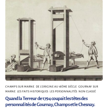
CHAMPS SUR MARNE
,
DE L’ORIGINE AU 18ÈME SIÈCLE
,
GOURNAY SUR
MARNE
,
LES FAITS HISTORIQUES
,
LES PERSONNALITÉS
,
NON CLASSÉ
Quand la Terreur de 1794 coupait les têtes des
personnalités de Gournay, Champs et le Chesnay.