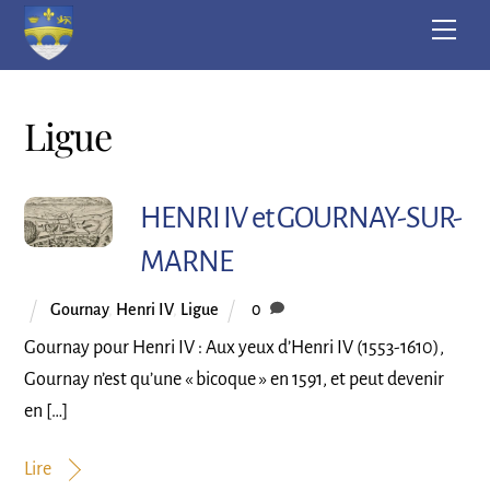
Skip
Men
to
content
Ligue
HENRI IV et GOURNAY-SUR-
MARNE
Gournay
,
Henri IV
,
Ligue
0
Gournay pour Henri IV : Aux yeux d’Henri IV (1553-1610),
Gournay n’est qu’une « bicoque » en 1591, et peut devenir
en […]
Lire