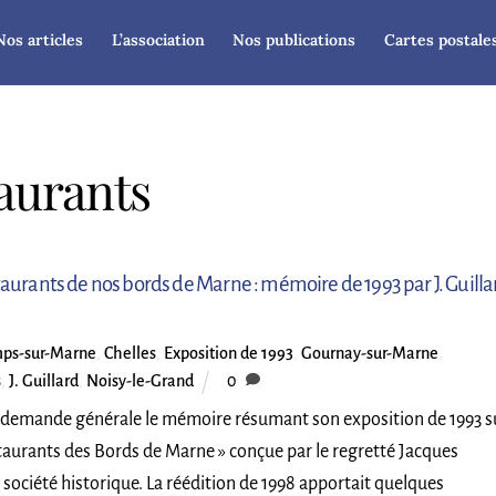
Nos articles
L’association
Nos publications
Cartes postale
taurants
taurants de nos bords de Marne : mémoire de 1993 par J. Guilla
ps-sur-Marne
,
Chelles
,
Exposition de 1993
,
Gournay-sur-Marne
,
s
,
J. Guillard
,
Noisy-le-Grand
0
 demande générale le mémoire résumant son exposition de 1993 s
taurants des Bords de Marne » conçue par le regretté Jacques
a société historique. La réédition de 1998 apportait quelques