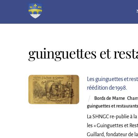
Skip
to
content
guinguettes et res
Les guinguettes et res
réédition de 1998.
Bords de Marne
,
Cham
guinguettes et restaurant
La SHNGC re-publie à la
les « Guinguettes et Res
Guillard, fondateur de l