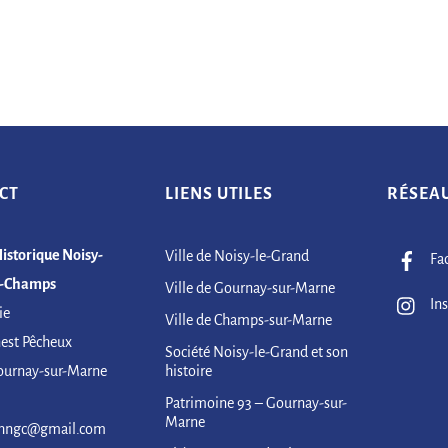
CT
LIENS UTILES
RÉSEA
Historique Noisy-
Ville de Noisy-le-Grand
Fa
-Champs
Ville de Gournay-sur-Marne
In
ie
Ville de Champs-sur-Marne
nest Pêcheux
Société Noisy-le-Grand et son
ournay-sur-Marne
histoire
Patrimoine 93 – Gournay-sur-
Marne
shngc@gmail.com